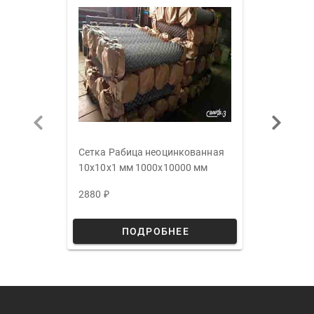
Сетка Р
15x15x1
2280 ₽
Сетка Рабица неоцинкованная
10x10x1 мм 1000x10000 мм
2880 ₽
ПОДРОБНЕЕ