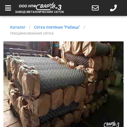
Каталог
/
Сетка плетёная "Рабица"
/
Неоцинкованная сетка