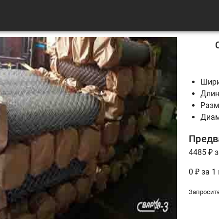
Шири
Длин
Разм
Диам
Предв
4485 ₽ з
0 ₽ за 1
Запросит