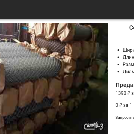
С
Шири
Длин
Разм
Диам
Предв
1390 ₽ з
0 ₽ за 1
Запросит